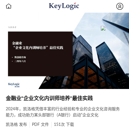


金融业“企业文化内训师培养”最佳实践
2024年，凯洛格凭借丰富的行业经验和专业的企业文化咨询服务
能力，成功助力某头部银行（A银行）启动“企业文化
凯洛格
发布
PDF
文件
151次
下载